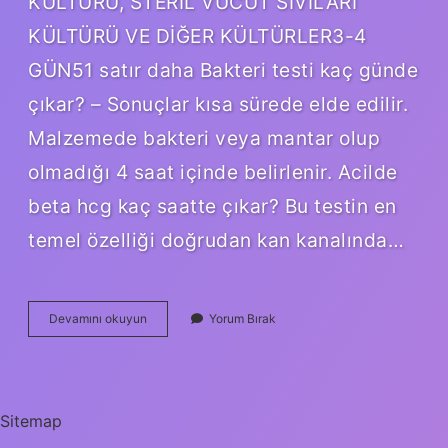
KÜLTÜRÜ, STERİL VÜCUT SIVILARI
KÜLTÜRÜ VE DİĞER KÜLTÜRLER3-4
GÜN51 satır daha Bakteri testi kaç günde
çıkar? – Sonuçlar kısa sürede elde edilir.
Malzemede bakteri veya mantar olup
olmadığı 4 saat içinde belirlenir. Acilde
beta hcg kaç saatte çıkar? Bu testin en
temel özelliği doğrudan kan kanalında…
Antibiyogram
Devamını okuyun
Yorum Bırak
Sonucu
Kaç
Günde
Çıkar
Sitemap