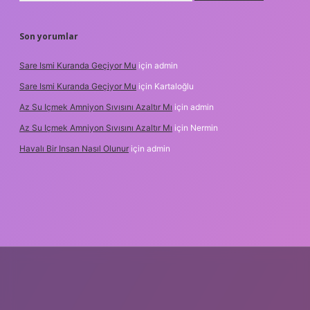
Son yorumlar
Sare Ismi Kuranda Geçiyor Mu
için
admin
Sare Ismi Kuranda Geçiyor Mu
için
Kartaloğlu
Az Su Içmek Amniyon Sıvısını Azaltır Mı
için
admin
Az Su Içmek Amniyon Sıvısını Azaltır Mı
için
Nermin
Havalı Bir Insan Nasıl Olunur
için
admin
eni giriş