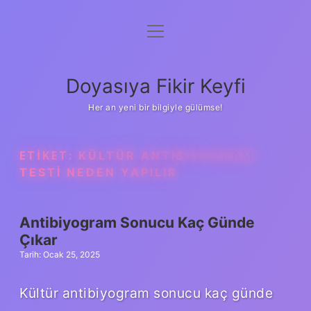
menüyü
Anasayfa
aç
Gizlilik Politikası
Doyasıya Fikir Keyfi
Yasal Uyarı
Her an yeni bir bilgiyle gülümse!
Hakkımızda
ETIKET:
KÜLTÜR ANTIBIYOGRAM
TESTI NEDEN YAPILIR
Antibiyogram Sonucu Kaç Günde
Çıkar
Tarih: Ocak 25, 2025
Kültür antibiyogram sonucu kaç günde