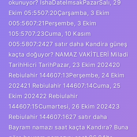
okunuyor? IshaDateImsakPazarSalı, 29
Ekim 05:5507:20Çarşamba, 3 Ekim
005:5607:21Perşembe, 3 Ekim
105:5707:23Cuma, 10 Kasım
005:5807:2427 satır daha Kandira güneş
kaçta doğuyor? NAMAZ VAKİTLERİ Miladi
TarihHicri TarihPazar, 23 Ekim 202420
Rebiulahir 144607:13Perşembe, 24 Ekim
202421 Rebiulahir 144607:14Cuma, 25
Ekim 202422 Rebiulahir
144607:15Cumartesi, 26 Ekim 202423
Rebiulahir 144607:1627 satır daha
Bayram namazı saat kaçta Kandıra? Buna