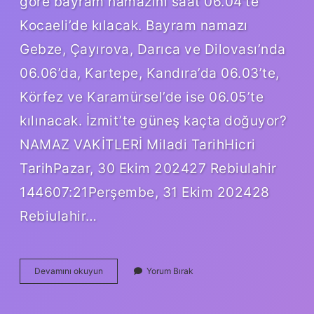
göre bayram namazını saat 06.04’te
Kocaeli’de kılacak. Bayram namazı
Gebze, Çayırova, Darıca ve Dilovası’nda
06.06’da, Kartepe, Kandıra’da 06.03’te,
Körfez ve Karamürsel’de ise 06.05’te
kılınacak. İzmit’te güneş kaçta doğuyor?
NAMAZ VAKİTLERİ Miladi TarihHicri
TarihPazar, 30 Ekim 202427 Rebiulahir
144607:21Perşembe, 31 Ekim 202428
Rebiulahir…
Sabah
Devamını okuyun
Yorum Bırak
Ezanı
Kaçta
Okunuyor