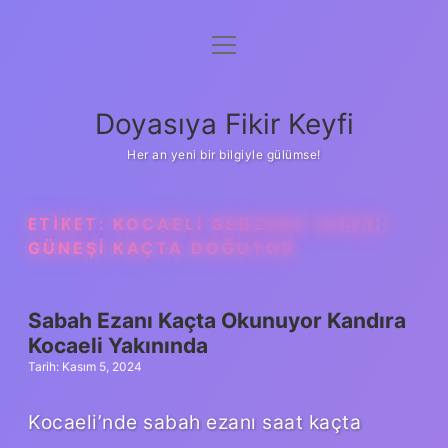
menüyü
Anasayfa
aç
Gizlilik Politikası
Doyasıya Fikir Keyfi
Yasal Uyarı
Her an yeni bir bilgiyle gülümse!
Hakkımızda
ETIKET:
KOCAELI GEBZEDE SABAH
GÜNEŞI KAÇTA DOĞUYOR
Sabah Ezanı Kaçta Okunuyor Kandıra
Kocaeli Yakınında
Tarih: Kasım 5, 2024
Kocaeli’nde sabah ezanı saat kaçta