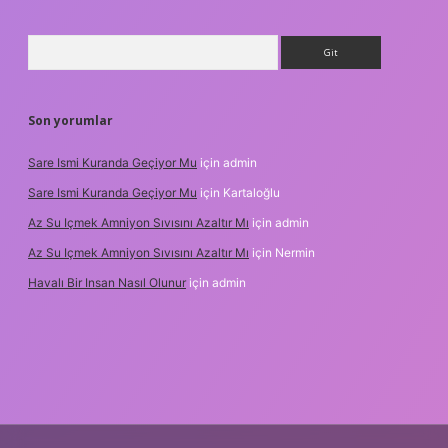
Arama
Son yorumlar
Sare Ismi Kuranda Geçiyor Mu
için
admin
Sare Ismi Kuranda Geçiyor Mu
için
Kartaloğlu
Az Su Içmek Amniyon Sıvısını Azaltır Mı
için
admin
Az Su Içmek Amniyon Sıvısını Azaltır Mı
için
Nermin
Havalı Bir Insan Nasıl Olunur
için
admin
i giriş