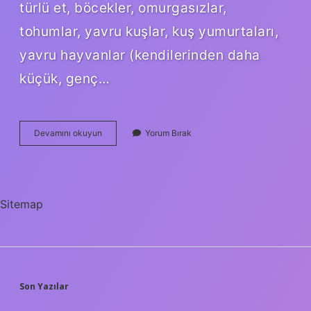
türlü et, böcekler, omurgasızlar,
tohumlar, yavru kuşlar, kuş yumurtaları,
yavru hayvanlar (kendilerinden daha
küçük, genç…
Saksağan
Devamını okuyun
Yorum Bırak
Kaç
Gram
Sitemap
SIDEBAR
Son Yazılar