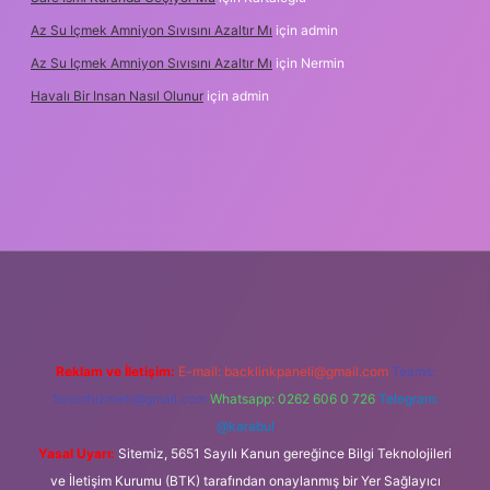
Az Su Içmek Amniyon Sıvısını Azaltır Mı
için
admin
Az Su Içmek Amniyon Sıvısını Azaltır Mı
için
Nermin
Havalı Bir Insan Nasıl Olunur
için
admin
 yeni giriş
Reklam ve İletişim:
E-mail:
backlinkpaneli@gmail.com
Teams:
forumhizmeti@gmail.com
Whatsapp: 0262 606 0 726
Telegram:
@karabul
Yasal Uyarı:
Sitemiz, 5651 Sayılı Kanun gereğince Bilgi Teknolojileri
ve İletişim Kurumu (BTK) tarafından onaylanmış bir Yer Sağlayıcı