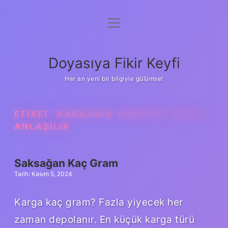
menüyü
Anasayfa
aç
Gizlilik Politikası
Doyasıya Fikir Keyfi
Yasal Uyarı
Her an yeni bir bilgiyle gülümse!
Hakkımızda
ETIKET:
KARGANIN CINSIYETI NASIL
ANLAŞILIR
Saksağan Kaç Gram
Tarih: Kasım 5, 2024
Karga kaç gram? Fazla yiyecek her
zaman depolanır. En küçük karga türü