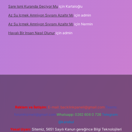
Sare Ismi Kuranda Geçiyor Mu
için
Kartaloğlu
Az Su Içmek Amniyon Sıvısını Azaltır Mı
için
admin
Az Su Içmek Amniyon Sıvısını Azaltır Mı
için
Nermin
Havalı Bir Insan Nasıl Olunur
için
admin
 yeni giriş
Reklam ve İletişim:
E-mail:
backlinkpaneli@gmail.com
Teams:
forumhizmeti@gmail.com
Whatsapp: 0262 606 0 726
Telegram:
@karabul
Yasal Uyarı:
Sitemiz, 5651 Sayılı Kanun gereğince Bilgi Teknolojileri