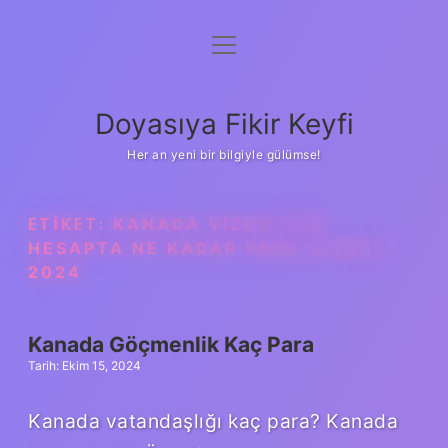
menüyü
Anasayfa
aç
Gizlilik Politikası
Doyasıya Fikir Keyfi
Yasal Uyarı
Her an yeni bir bilgiyle gülümse!
Hakkımızda
ETIKET:
KANADA VIZESI IÇIN
HESAPTA NE KADAR PARA OLMALI
2024
Kanada Göçmenlik Kaç Para
Tarih: Ekim 15, 2024
Kanada vatandaşlığı kaç para? Kanada