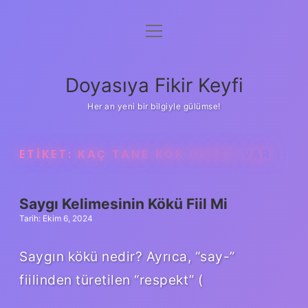
menüyü
Anasayfa
aç
Gizlilik Politikası
Doyasıya Fikir Keyfi
Yasal Uyarı
Her an yeni bir bilgiyle gülümse!
Hakkımızda
ETIKET:
KAÇ TANE KÖK DEĞER VAR
Saygı Kelimesinin Kökü Fiil Mi
Tarih: Ekim 6, 2024
Saygın kökü nedir? Ayrıca, “say-”
fiilinden türetilen “respekt” (