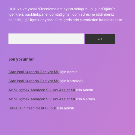
Hukuka ve yasal düzenlemelere aykırı olduğunu düşündüğünüz
içerikleri,
backlinkpanelicomtr@gmail.com
adresine bildirmeniz
halinde, ilgili içerikler yasal süre içerisinde sitemizden kaldırılacaktır.
Arama
Son yorumlar
Sare Ismi Kuranda Geçiyor Mu
için
admin
Sare Ismi Kuranda Geçiyor Mu
için
Kartaloğlu
Az Su Içmek Amniyon Sıvısını Azaltır Mı
için
admin
Az Su Içmek Amniyon Sıvısını Azaltır Mı
için
Nermin
Havalı Bir Insan Nasıl Olunur
için
admin