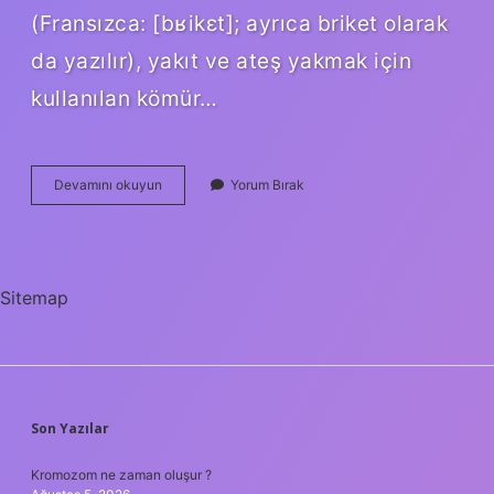
(Fransızca: [bʁikɛt]; ayrıca briket olarak
da yazılır), yakıt ve ateş yakmak için
kullanılan kömür…
Briket
Devamını okuyun
Yorum Bırak
Nedir
Nerelerde
Kullanılır
Sitemap
SIDEBAR
Son Yazılar
Kromozom ne zaman oluşur ?