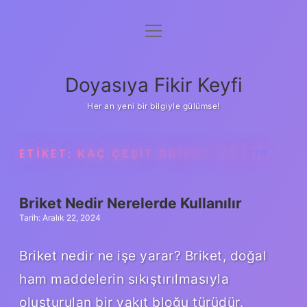
menüyü
Anasayfa
aç
Gizlilik Politikası
Doyasıya Fikir Keyfi
Yasal Uyarı
Her an yeni bir bilgiyle gülümse!
Hakkımızda
ETIKET:
KAÇ ÇEŞIT BRIKET VARDIR
Briket Nedir Nerelerde Kullanılır
Tarih: Aralık 22, 2024
Briket nedir ne işe yarar? Briket, doğal
ham maddelerin sıkıştırılmasıyla
oluşturulan bir yakıt bloğu türüdür.