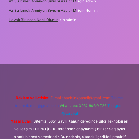
Az Su Içmek Amniyon Sıvısını Azaltır Mı
için
admin
Az Su Içmek Amniyon Sıvısını Azaltır Mı
için
Nermin
Havalı Bir Insan Nasıl Olunur
için
admin
r yeni giriş
Reklam ve İletişim:
E-mail:
backlinkpaneli@gmail.com
Teams:
forumhizmeti@gmail.com
Whatsapp: 0262 606 0 726
Telegram:
@karabul
Yasal Uyarı:
Sitemiz, 5651 Sayılı Kanun gereğince Bilgi Teknolojileri
ve İletişim Kurumu (BTK) tarafından onaylanmış bir Yer Sağlayıcı
olarak hizmet vermektedir. Bu nedenle, sitedeki içerikleri proaktif