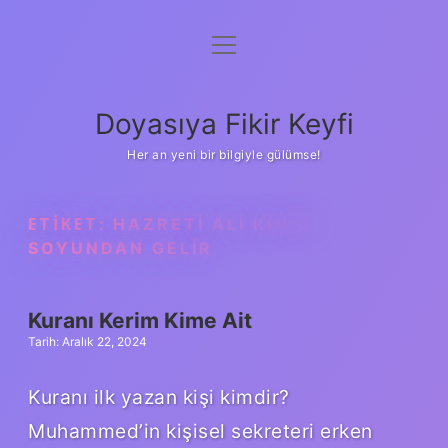
menüyü
Anasayfa
aç
Gizlilik Politikası
Doyasıya Fikir Keyfi
Yasal Uyarı
Her an yeni bir bilgiyle gülümse!
Hakkımızda
ETIKET:
HAZRETI ALI KIMIN
SOYUNDAN GELIR
Kuranı Kerim Kime Ait
Tarih: Aralık 22, 2024
Kuranı ilk yazan kişi kimdir?
Muhammed’in kişisel sekreteri erken