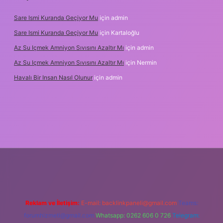
Sare Ismi Kuranda Geçiyor Mu
için
admin
Sare Ismi Kuranda Geçiyor Mu
için
Kartaloğlu
Az Su Içmek Amniyon Sıvısını Azaltır Mı
için
admin
Az Su Içmek Amniyon Sıvısını Azaltır Mı
için
Nermin
Havalı Bir Insan Nasıl Olunur
için
admin
i giriş
Reklam ve İletişim:
E-mail:
backlinkpaneli@gmail.com
Teams:
forumhizmeti@gmail.com
Whatsapp: 0262 606 0 726
Telegram: