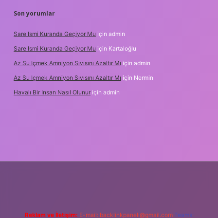
Son yorumlar
Sare Ismi Kuranda Geçiyor Mu
için
admin
Sare Ismi Kuranda Geçiyor Mu
için
Kartaloğlu
Az Su Içmek Amniyon Sıvısını Azaltır Mı
için
admin
Az Su Içmek Amniyon Sıvısını Azaltır Mı
için
Nermin
Havalı Bir Insan Nasıl Olunur
için
admin
ni giriş
Reklam ve İletişim:
E-mail:
backlinkpaneli@gmail.com
Teams: