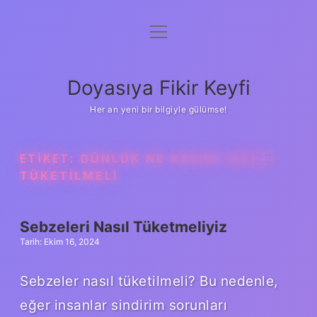
menüyü
Anasayfa
aç
Gizlilik Politikası
Doyasıya Fikir Keyfi
Yasal Uyarı
Her an yeni bir bilgiyle gülümse!
Hakkımızda
ETIKET:
GÜNLÜK NE KADAR SEBZE
TÜKETILMELI
Sebzeleri Nasıl Tüketmeliyiz
Tarih: Ekim 16, 2024
Sebzeler nasıl tüketilmeli? Bu nedenle,
eğer insanlar sindirim sorunları