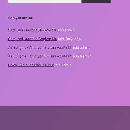
Son yorumlar
Sare Ismi Kuranda Geçiyor Mu
için
admin
Sare Ismi Kuranda Geçiyor Mu
için
Kartaloğlu
Az Su Içmek Amniyon Sıvısını Azaltır Mı
için
admin
Az Su Içmek Amniyon Sıvısını Azaltır Mı
için
Nermin
Havalı Bir Insan Nasıl Olunur
için
admin
yeni giriş