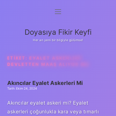
menüyü
Anasayfa
aç
Gizlilik Politikası
Doyasıya Fikir Keyfi
Yasal Uyarı
Her an yeni bir bilgiyle gülümse!
Hakkımızda
ETIKET:
EYALET ASKERLERI
DEVLETTEN MAAŞ ALIYOR MU
Akıncılar Eyalet Askerleri Mi
Tarih: Ekim 24, 2024
Akıncılar eyalet askeri mi? Eyalet
askerleri çoğunlukla kara veya tımarlı