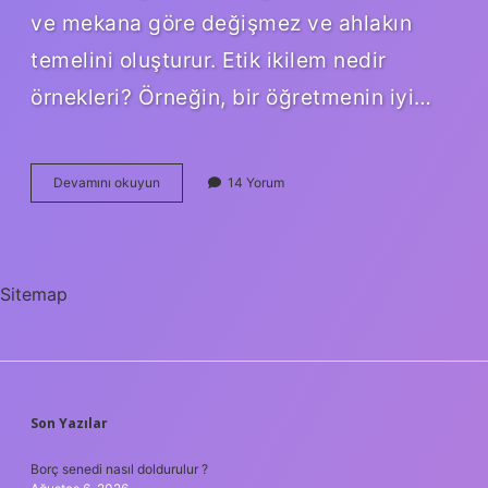
ve mekana göre değişmez ve ahlakın
temelini oluşturur. Etik ikilem nedir
örnekleri? Örneğin, bir öğretmenin iyi…
Etiksel
Devamını okuyun
14 Yorum
Sapma
Ne
Zaman
Ortaya
Çıkar
Sitemap
SIDEBAR
Son Yazılar
Borç senedi nasıl doldurulur ?