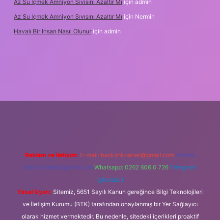
Az Su Içmek Amniyon Sıvısını Azaltır Mı
için
admin
Az Su Içmek Amniyon Sıvısını Azaltır Mı
için
Nermin
Havalı Bir Insan Nasıl Olunur
için
admin
yeni giriş
Reklam ve İletişim:
E-mail:
backlinkpaneli@gmail.com
Teams:
forumhizmeti@gmail.com
Whatsapp: 0262 606 0 726
Telegram:
@karabul
Yasal Uyarı:
Sitemiz, 5651 Sayılı Kanun gereğince Bilgi Teknolojileri
ve İletişim Kurumu (BTK) tarafından onaylanmış bir Yer Sağlayıcı
olarak hizmet vermektedir. Bu nedenle, sitedeki içerikleri proaktif