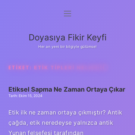
menüyü
Anasayfa
aç
Gizlilik Politikası
Doyasıya Fikir Keyfi
Yasal Uyarı
Her an yeni bir bilgiyle gülümse!
Hakkımızda
ETIKET:
ETIK TIPLERI NELERDIR
Etiksel Sapma Ne Zaman Ortaya Çıkar
Tarih: Ekim 15, 2024
Etik ilk ne zaman ortaya çıkmıştır? Antik
çağda, etik neredeyse yalnızca antik
Yunan felsefesi tarafından