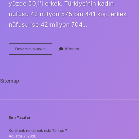
yüzde 50,1’i erkek. Türkiye’nin kadın
nüfusu 42 milyon 575 bin 441 kişi, erkek
nüfusu ise 42 milyon 704…
En
Devamını okuyun
8 Yorum
Çok
Erkek
Hangi
Ülkede
Var
Sitemap
SIDEBAR
Son Yazılar
Kertilmek ne demek eski Türkçe ?
Ağustos 7, 2026