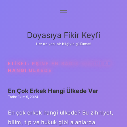
menüyü
Anasayfa
aç
Gizlilik Politikası
Doyasıya Fikir Keyfi
Yasal Uyarı
Her an yeni bir bilgiyle gülümse!
Hakkımızda
ETIKET:
EŞINE EN SADIK KADINLAR
HANGI ÜLKEDE
En Çok Erkek Hangi Ülkede Var
Tarih: Ekim 5, 2024
En çok erkek hangi ülkede? Bu zihniyet,
bilim, tıp ve hukuk gibi alanlarda