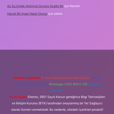
Az Su Içmek Amniyon Sıvısını Azaltır Mı
için
Nermin
Havalı Bir Insan Nasıl Olunur
için
admin
 yeni giriş
Reklam ve İletişim:
E-mail:
backlinkpaneli@gmail.com
Teams:
forumhizmeti@gmail.com
Whatsapp: 0262 606 0 726
Telegram:
@karabul
Yasal Uyarı:
Sitemiz, 5651 Sayılı Kanun gereğince Bilgi Teknolojileri
ve İletişim Kurumu (BTK) tarafından onaylanmış bir Yer Sağlayıcı
olarak hizmet vermektedir. Bu nedenle, sitedeki içerikleri proaktif