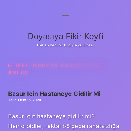
menüyü
Anasayfa
aç
Gizlilik Politikası
Doyasıya Fikir Keyfi
Yasal Uyarı
Her an yeni bir bilgiyle gülümse!
Hakkımızda
ETIKET:
DOKTOR BASURU NASIL
ANLAR
Basur Icin Hastaneye Gidilir Mi
Tarih: Ekim 15, 2024
Basur için hastaneye gidilir mi?
Hemoroidler, rektal bölgede rahatsızlığa