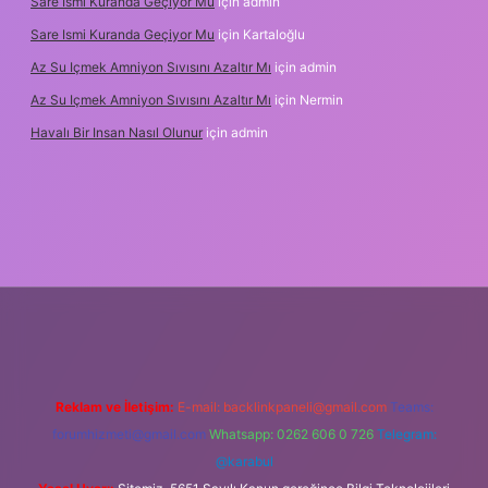
Sare Ismi Kuranda Geçiyor Mu
için
admin
Sare Ismi Kuranda Geçiyor Mu
için
Kartaloğlu
Az Su Içmek Amniyon Sıvısını Azaltır Mı
için
admin
Az Su Içmek Amniyon Sıvısını Azaltır Mı
için
Nermin
Havalı Bir Insan Nasıl Olunur
için
admin
 yeni giriş
Reklam ve İletişim:
E-mail:
backlinkpaneli@gmail.com
Teams:
forumhizmeti@gmail.com
Whatsapp: 0262 606 0 726
Telegram:
@karabul