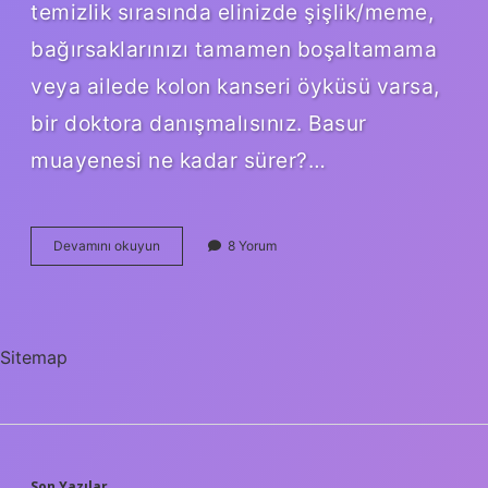
temizlik sırasında elinizde şişlik/meme,
bağırsaklarınızı tamamen boşaltamama
veya ailede kolon kanseri öyküsü varsa,
bir doktora danışmalısınız. Basur
muayenesi ne kadar sürer?…
Basur
Devamını okuyun
8 Yorum
Icin
Hastaneye
Gidilir
Mi
Sitemap
Son Yazılar