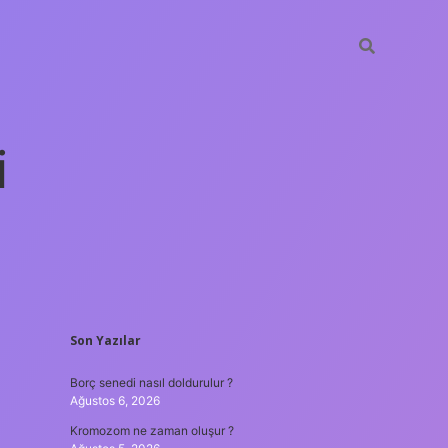
i
SIDEBAR
Son Yazılar
betexper yeni giri
Borç senedi nasıl doldurulur ?
Ağustos 6, 2026
Kromozom ne zaman oluşur ?