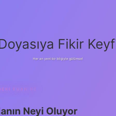
Doyasıya Fikir Keyf
Her an yeni bir bilgiyle gülümse!
DEKI YUAN NE
anın Neyi Oluyor