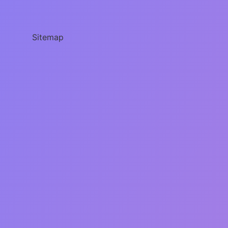
Cengiz
Hanın
Neyi
Oluyor
Sitemap