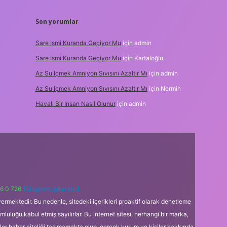
Son yorumlar
Sare Ismi Kuranda Geçiyor Mu
için
admin
Sare Ismi Kuranda Geçiyor Mu
için
Kartaloğlu
Az Su Içmek Amniyon Sıvısını Azaltır Mı
için
admin
Az Su Içmek Amniyon Sıvısını Azaltır Mı
için
Nermin
Havalı Bir Insan Nasıl Olunur
için
admin
6 0 726
Telegram: @karabul
ermektedir. Bu nedenle, sitedeki içerikleri proaktif olarak denetleme
uğu kabul etmiş sayılırlar. Bu internet sitesi, herhangi bir marka,
kler haber niteliği taşımamakta olup, gerçek kurum ve kişiler hakkında