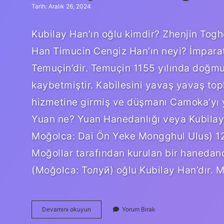
Tarih: Aralık 26, 2024
Kubilay Han’ın oğlu kimdir? Zhenjin T
Han Timucin Cengiz Han’ın neyi? İmparat
Temuçin’dir. Temuçin 1155 yılında doğm
kaybetmiştir. Kabilesini yavaş yavaş to
hizmetine girmiş ve düşmanı Camoka’yı y
Yuan ne? Yuan Hanedanlığı veya Kubilay
Moğolca: Dai Ön Yeke Mongghul Ulus) 1280
Moğollar tarafından kurulan bir hanedand
(Moğolca: Толуй) oğlu Kubilay Han’dır. 
Kubilay
Devamını okuyun
Yorum Bırak
Han