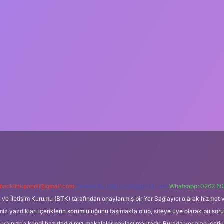
backlinkpaneli@gmail.com
Teams:
forumhizmeti@gmail.com
Whatsapp: 0262 60
i ve İletişim Kurumu (BTK) tarafından onaylanmış bir Yer Sağlayıcı olarak hizmet v
azdıkları içeriklerin sorumluluğunu taşımakta olup, siteye üye olarak bu sorumlul
e yalnızca kendi hazırladığımız makaleler paylaşılmaktadır. Burada yer alan içeri