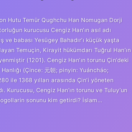
oghon Hutu Temür Qughchu Han Nomugan Dorji
orluğun kurucusu Cengiz Han’ın asıl adı
uş ve babası Yesügey Bahadır’ı küçük yaşta
playan Temuçin, Kirayit hükümdarı Tuğrul Han’ın
enmiştir (1201). Cengiz Han’ın torunu Çin’deki
 Hanlığı (Çince: 元朝; pinyin: Yuáncháo;
 ile 1368 yılları arasında Çin’i yöneten
ı. Kurucusu, Cengiz Han’ın torunu ve Tuluy’un
Mogollarin sonunu kim getirdi? İslam…