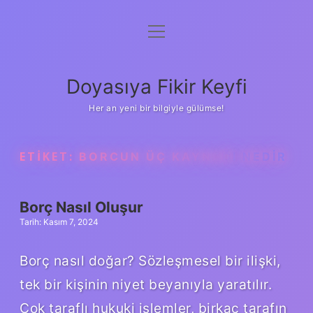
menüyü
Anasayfa
aç
Gizlilik Politikası
Doyasıya Fikir Keyfi
Yasal Uyarı
Her an yeni bir bilgiyle gülümse!
Hakkımızda
ETIKET:
BORCUN ÜÇ KAYNAĞI NEDIR
Borç Nasıl Oluşur
Tarih: Kasım 7, 2024
Borç nasıl doğar? Sözleşmesel bir ilişki,
tek bir kişinin niyet beyanıyla yaratılır.
Çok taraflı hukuki işlemler, birkaç tarafın