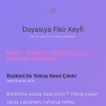
menüyü
Anasayfa
aç
Gizlilik Politikası
Doyasıya Fikir Keyfi
Yasal Uyarı
Her an yeni bir bilgiyle gülümse!
Hakkımızda
ETIKET:
BISIKLET ÜZERINDE NASIL
DENGEDE DURULUR
Bisiklet Ile Yokuş Nasıl Çıkılır
Tarih: Ocak 20, 2025
Bisikletle yokuş nasıl çıkılır? Yokuş yukarı
sürüş yaparken, rahatça nefes