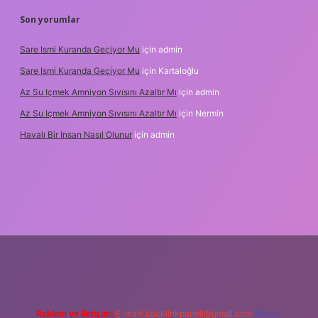
Son yorumlar
Sare Ismi Kuranda Geçiyor Mu
için
admin
Sare Ismi Kuranda Geçiyor Mu
için
Kartaloğlu
Az Su Içmek Amniyon Sıvısını Azaltır Mı
için
admin
Az Su Içmek Amniyon Sıvısını Azaltır Mı
için
Nermin
Havalı Bir Insan Nasıl Olunur
için
admin
eni giriş
Reklam ve İletişim:
E-mail:
backlinkpaneli@gmail.com
Teams: