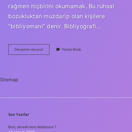
rağmen hiçbirini okumamak. Bu ruhsal
bozukluktan muzdarip olan kişilere
“bibliyomani” denir. Bibliyografi…
Bibliyoman
Devamını okuyun
Yorum Bırak
Ne
Demek
Tdk
Sitemap
SIDEBAR
Son Yazılar
Borç senedi nasıl doldurulur ?