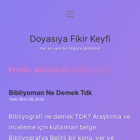
menüyü
Anasayfa
aç
Gizlilik Politikası
Doyasıya Fikir Keyfi
Yasal Uyarı
Her an yeni bir bilgiyle gülümse!
Hakkımızda
ETIKET:
BAZAN NE DEMEK TDK
Bibliyoman Ne Demek Tdk
Tarih: Ekim 28, 2024
Bibliyografi ne demek TDK? Araştırma ve
inceleme için kullanılan belge.
Bibliyografya Belirli bir konu, yer ve