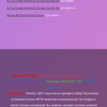
Az Su Içmek Amniyon Sıvısını Azaltır Mı
için
admin
Az Su Içmek Amniyon Sıvısını Azaltır Mı
için
Nermin
Havalı Bir Insan Nasıl Olunur
için
admin
yeni giriş
Reklam ve İletişim:
E-mail:
backlinkpaneli@gmail.com
Teams:
forumhizmeti@gmail.com
Whatsapp: 0262 606 0 726
Telegram:
@karabul
Yasal Uyarı:
Sitemiz, 5651 Sayılı Kanun gereğince Bilgi Teknolojileri
ve İletişim Kurumu (BTK) tarafından onaylanmış bir Yer Sağlayıcı
olarak hizmet vermektedir. Bu nedenle, sitedeki içerikleri proaktif