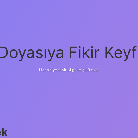
Doyasıya Fikir Keyf
Her an yeni bir bilgiyle gülümse!
ek