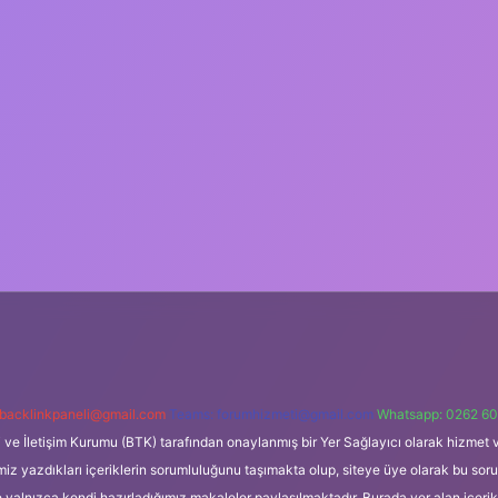
backlinkpaneli@gmail.com
Teams:
forumhizmeti@gmail.com
Whatsapp: 0262 60
i ve İletişim Kurumu (BTK) tarafından onaylanmış bir Yer Sağlayıcı olarak hizmet v
azdıkları içeriklerin sorumluluğunu taşımakta olup, siteye üye olarak bu sorumlul
e yalnızca kendi hazırladığımız makaleler paylaşılmaktadır. Burada yer alan içeri