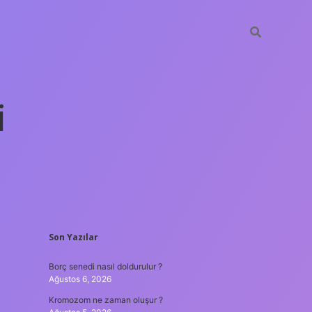
i
SIDEBAR
Son Yazılar
betexper yeni giri
Borç senedi nasıl doldurulur ?
Ağustos 6, 2026
Kromozom ne zaman oluşur ?