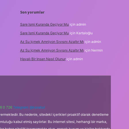
Son yorumlar
Sare Ismi Kuranda Geçiyor Mu
için
admin
Sare Ismi Kuranda Geçiyor Mu
için
Kartaloğlu
Az Su Içmek Amniyon Sıvısını Azaltır Mı
için
admin
Az Su Içmek Amniyon Sıvısını Azaltır Mı
için
Nermin
Havalı Bir Insan Nasıl Olunur
için
admin
6 0 726
Telegram: @karabul
ermektedir. Bu nedenle, sitedeki içerikleri proaktif olarak denetleme
uğu kabul etmiş sayılırlar. Bu internet sitesi, herhangi bir marka,
kler haber niteliği taşımamakta olup, gerçek kurum ve kişiler hakkında