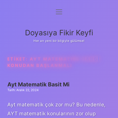
menüyü
Anasayfa
aç
Gizlilik Politikası
Doyasıya Fikir Keyfi
Yasal Uyarı
Her an yeni bir bilgiyle gülümse!
Hakkımızda
ETIKET:
AYT MATEMATIĞE HANGI
KONUDAN BAŞLANMALI
Ayt Matematik Basit Mi
Tarih: Aralık 22, 2024
Ayt matematik çok zor mu? Bu nedenle,
AYT matematik konularının zor olup