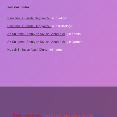
Son yorumlar
Sare Ismi Kuranda Geçiyor Mu
için
admin
Sare Ismi Kuranda Geçiyor Mu
için
Kartaloğlu
Az Su Içmek Amniyon Sıvısını Azaltır Mı
için
admin
Az Su Içmek Amniyon Sıvısını Azaltır Mı
için
Nermin
Havalı Bir Insan Nasıl Olunur
için
admin
yeni giriş
Reklam ve İletişim:
E-mail:
backlinkpaneli@gmail.com
Teams: