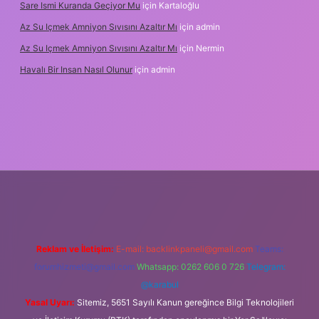
Sare Ismi Kuranda Geçiyor Mu
için
Kartaloğlu
Az Su Içmek Amniyon Sıvısını Azaltır Mı
için
admin
Az Su Içmek Amniyon Sıvısını Azaltır Mı
için
Nermin
Havalı Bir Insan Nasıl Olunur
için
admin
 yeni giriş
Reklam ve İletişim:
E-mail:
backlinkpaneli@gmail.com
Teams:
forumhizmeti@gmail.com
Whatsapp: 0262 606 0 726
Telegram:
@karabul
Yasal Uyarı:
Sitemiz, 5651 Sayılı Kanun gereğince Bilgi Teknolojileri