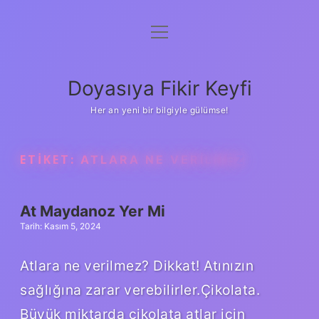
menüyü
Anasayfa
aç
Gizlilik Politikası
Doyasıya Fikir Keyfi
Yasal Uyarı
Her an yeni bir bilgiyle gülümse!
Hakkımızda
ETIKET:
ATLARA NE VERILMEZ
At Maydanoz Yer Mi
Tarih: Kasım 5, 2024
Atlara ne verilmez? Dikkat! Atınızın
sağlığına zarar verebilirler.Çikolata.
Büyük miktarda çikolata atlar için