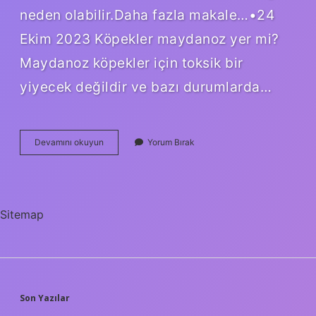
neden olabilir.Daha fazla makale…•24
Ekim 2023 Köpekler maydanoz yer mi?
Maydanoz köpekler için toksik bir
yiyecek değildir ve bazı durumlarda…
At
Devamını okuyun
Yorum Bırak
Maydanoz
Yer
Mi
Sitemap
SIDEBAR
Son Yazılar