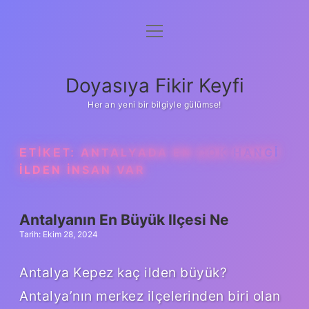
menüyü
Anasayfa
aç
Gizlilik Politikası
Doyasıya Fikir Keyfi
Yasal Uyarı
Her an yeni bir bilgiyle gülümse!
Hakkımızda
ETIKET:
ANTALYADA EN ÇOK HANGI
ILDEN INSAN VAR
Antalyanın En Büyük Ilçesi Ne
Tarih: Ekim 28, 2024
Antalya Kepez kaç ilden büyük?
Antalya’nın merkez ilçelerinden biri olan