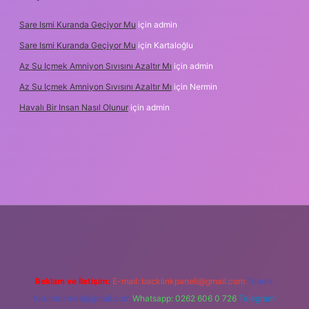
Sare Ismi Kuranda Geçiyor Mu
için
admin
Sare Ismi Kuranda Geçiyor Mu
için
Kartaloğlu
Az Su Içmek Amniyon Sıvısını Azaltır Mı
için
admin
Az Su Içmek Amniyon Sıvısını Azaltır Mı
için
Nermin
Havalı Bir Insan Nasıl Olunur
için
admin
ş
Reklam ve İletişim:
E-mail:
backlinkpaneli@gmail.com
Teams:
forumhizmeti@gmail.com
Whatsapp: 0262 606 0 726
Telegram: