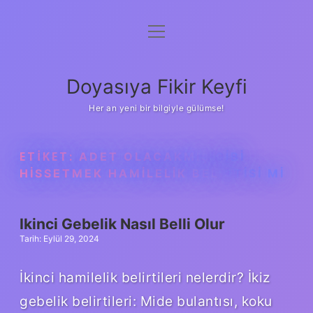
menüyü
Anasayfa
aç
Gizlilik Politikası
Doyasıya Fikir Keyfi
Yasal Uyarı
Her an yeni bir bilgiyle gülümse!
Hakkımızda
ETIKET:
ADET OLACAKMIŞ GIBI
HISSETMEK HAMILELIK BELIRTISI MI
Ikinci Gebelik Nasıl Belli Olur
Tarih: Eylül 29, 2024
İkinci hamilelik belirtileri nelerdir? İkiz
gebelik belirtileri: Mide bulantısı, koku