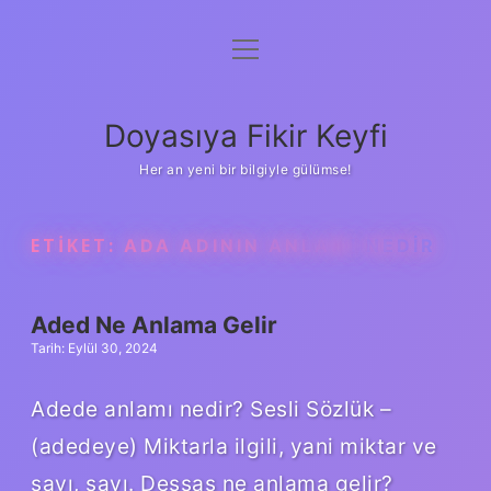
menüyü
Anasayfa
aç
Gizlilik Politikası
Doyasıya Fikir Keyfi
Yasal Uyarı
Her an yeni bir bilgiyle gülümse!
Hakkımızda
ETIKET:
ADA ADININ ANLAMI NEDIR
Aded Ne Anlama Gelir
Tarih: Eylül 30, 2024
Adede anlamı nedir? Sesli Sözlük –
(adedeye) Miktarla ilgili, yani miktar ve
sayı, sayı. Dessas ne anlama gelir?