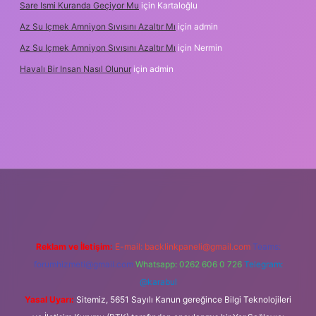
Sare Ismi Kuranda Geçiyor Mu
için
Kartaloğlu
Az Su Içmek Amniyon Sıvısını Azaltır Mı
için
admin
Az Su Içmek Amniyon Sıvısını Azaltır Mı
için
Nermin
Havalı Bir Insan Nasıl Olunur
için
admin
 yeni giriş
Reklam ve İletişim:
E-mail:
backlinkpaneli@gmail.com
Teams:
forumhizmeti@gmail.com
Whatsapp: 0262 606 0 726
Telegram:
@karabul
Yasal Uyarı:
Sitemiz, 5651 Sayılı Kanun gereğince Bilgi Teknolojileri