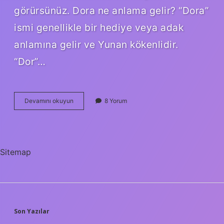
görürsünüz. Dora ne anlama gelir? “Dora”
ismi genellikle bir hediye veya adak
anlamına gelir ve Yunan kökenlidir.
“Dor”…
Aded
Devamını okuyun
8 Yorum
Ne
Anlama
Gelir
Sitemap
SIDEBAR
Son Yazılar