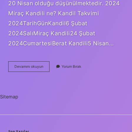
20 Nisan olduğu düşünülmektedir. 2024
Miraç Kandili ne? Kandil Takvimi
2024TarihGünKandil6 Şubat
2024SalıMiraç Kandili24 Şubat
2024CumartesiBerat Kandili5 Nisan…
20
Devamını okuyun
Yorum Bırak
Nisan
2024
Ne
Kandili
Sitemap
Son Yazılar