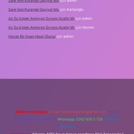
Sare Ismi Kuranda Geçiyor Mu
için
admin
Sare Ismi Kuranda Geçiyor Mu
için
Kartaloğlu
Az Su Içmek Amniyon Sıvısını Azaltır Mı
için
admin
Az Su Içmek Amniyon Sıvısını Azaltır Mı
için
Nermin
Havalı Bir Insan Nasıl Olunur
için
admin
er yeni giriş
Reklam ve İletişim:
E-mail:
backlinkpaneli@gmail.com
Teams:
forumhizmeti@gmail.com
Whatsapp: 0262 606 0 726
Telegram:
@karabul