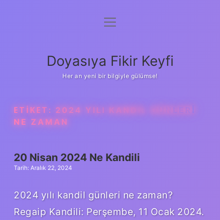
menüyü
Anasayfa
aç
Gizlilik Politikası
Doyasıya Fikir Keyfi
Yasal Uyarı
Her an yeni bir bilgiyle gülümse!
Hakkımızda
ETIKET:
2024 YILI KANDIL GÜNLERI
NE ZAMAN
20 Nisan 2024 Ne Kandili
Tarih: Aralık 22, 2024
2024 yılı kandil günleri ne zaman?
Regaip Kandili: Perşembe, 11 Ocak 2024.