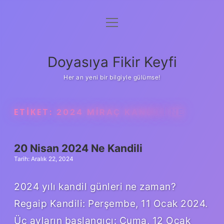
menüyü
Anasayfa
aç
Gizlilik Politikası
Doyasıya Fikir Keyfi
Yasal Uyarı
Her an yeni bir bilgiyle gülümse!
Hakkımızda
ETIKET:
2024 MIRAÇ KANDILI NE
20 Nisan 2024 Ne Kandili
Tarih: Aralık 22, 2024
2024 yılı kandil günleri ne zaman?
Regaip Kandili: Perşembe, 11 Ocak 2024.
Üç ayların başlangıcı: Cuma, 12 Ocak