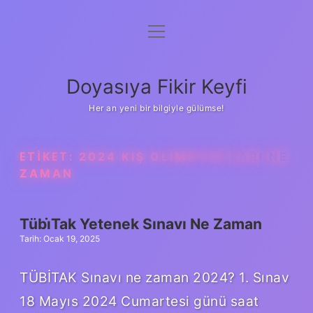
menüyü
Anasayfa
aç
Gizlilik Politikası
Doyasıya Fikir Keyfi
Yasal Uyarı
Her an yeni bir bilgiyle gülümse!
Hakkımızda
ETIKET:
2024 KIŞ OLIMPIYATLARI NE
ZAMAN
Tübi̇Tak Yetenek Sınavı Ne Zaman
Tarih: Ocak 19, 2025
TÜBİTAK Sınavı ne zaman 2024? 1. Sınav
18 Mayıs 2024 Cumartesi günü saat