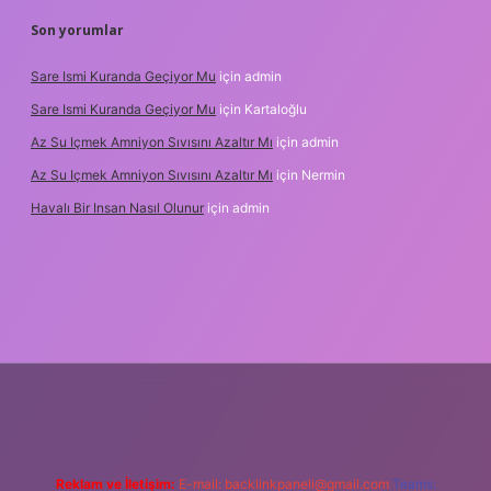
Son yorumlar
Sare Ismi Kuranda Geçiyor Mu
için
admin
Sare Ismi Kuranda Geçiyor Mu
için
Kartaloğlu
Az Su Içmek Amniyon Sıvısını Azaltır Mı
için
admin
Az Su Içmek Amniyon Sıvısını Azaltır Mı
için
Nermin
Havalı Bir Insan Nasıl Olunur
için
admin
eni giriş
Reklam ve İletişim:
E-mail:
backlinkpaneli@gmail.com
Teams: