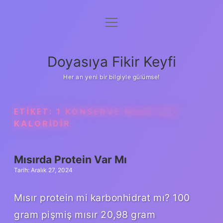
menüyü
Anasayfa
aç
Gizlilik Politikası
Doyasıya Fikir Keyfi
Yasal Uyarı
Her an yeni bir bilgiyle gülümse!
Hakkımızda
ETIKET:
1 KONSERVE MISIR KAÇ
KALORIDIR
Mısırda Protein Var Mı
Tarih: Aralık 27, 2024
Mısır protein mi karbonhidrat mı? 100
gram pişmiş mısır 20,98 gram