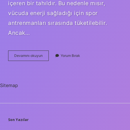
içeren bir tahıldır. Bu nedenle mısır,
vücuda enerji sağladığı için spor
antrenmanları sırasında tüketilebilir.
Ancak…
Mısırda
Devamını okuyun
Yorum Bırak
Protein
Var
Mı
Sitemap
SIDEBAR
Son Yazılar