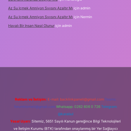
Az Su Içmek Amniyon Sıvısını Azaltır Mı
için
admin
Az Su Içmek Amniyon Sıvısını Azaltır Mı
için
Nermin
Havalı Bir Insan Nasıl Olunur
için
admin
yeni giriş
Reklam ve İletişim:
E-mail:
backlinkpaneli@gmail.com
Teams:
forumhizmeti@gmail.com
Whatsapp: 0262 606 0 726
Telegram:
@karabul
Yasal Uyarı:
Sitemiz, 5651 Sayılı Kanun gereğince Bilgi Teknolojileri
ve İletişim Kurumu (BTK) tarafından onaylanmış bir Yer Sağlayıcı